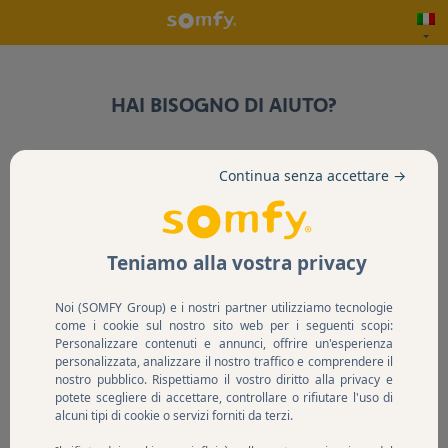
HAI BISOGNO DI AIUTO?
Se lo desideri, rispondi alle domande qui sotto e il supporto
Continua senza accettare →
Somfy ti risponderà il prima possibile.
*
Il tuo indirizzo email
Teniamo alla vostra privacy
Noi (SOMFY Group) e i nostri partner utilizziamo tecnologie
Aggiungi immagine
come i cookie sul nostro sito web per i seguenti scopi:
-
Personalizzare contenuti e annunci, offrire un'esperienza
personalizzata, analizzare il nostro traffico e comprendere il
nostro pubblico. Rispettiamo il vostro diritto alla privacy e
Sfoglia
potete scegliere di accettare, controllare o rifiutare l'uso di
alcuni tipi di cookie o servizi forniti da terzi.
*
Commentaires