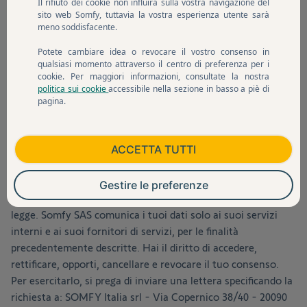
Il rifiuto dei cookie non influirà sulla vostra navigazione del
sito web Somfy, tuttavia la vostra esperienza utente sarà
meno soddisfacente.
Potete cambiare idea o revocare il vostro consenso in
qualsiasi momento attraverso il centro di preferenza per i
cookie. Per maggiori informazioni, consultate la nostra
politica sui cookie
accessibile nella sezione in basso a piè di
pagina.
Le informazioni raccolte su questo modulo, con il tuo
consenso, vengono elaborate da Somfy Activities SA al fine
ACCETTA TUTTI
di rispondere alla tua richiesta.Questi dati saranno
conservati per il tempo necessario al raggiungimento
Gestire le preferenze
dell'obiettivo perseguito se non diversamente previsto dalla
legge. Somfy SAS comunica i tuoi dati solo ai suoi servizi
interni e ai suoi fornitori di servizi, per le finalità
precedentemente descritte. Hai il diritto di accedere,
rettificare, opporti, cancellare e revocare il tuo consenso.
Per esercitarlo, si prega di inviare una lettera specificando la
richiesta a: SOMFY Italia srl - Via Copernico 38/40 - 20090