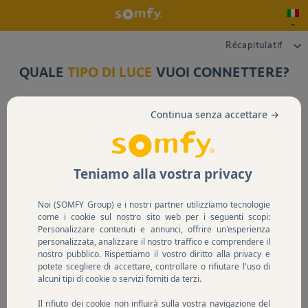
Récapitulatif
QUALE
TIPO DI LUCE
VUOI CONNETTERE?
Continua senza accettare →
Teniamo alla vostra privacy
Illuminazione principale
Presa per illuminazione
Noi (SOMFY Group) e i nostri partner utilizziamo tecnologie
come i cookie sul nostro sito web per i seguenti scopi:
Personalizzare contenuti e annunci, offrire un'esperienza
personalizzata, analizzare il nostro traffico e comprendere il
Nel dubbio, contattaci.
nostro pubblico. Rispettiamo il vostro diritto alla privacy e
potete scegliere di accettare, controllare o rifiutare l'uso di
alcuni tipi di cookie o servizi forniti da terzi.
Il rifiuto dei cookie non influirà sulla vostra navigazione del